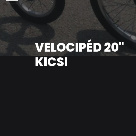
VELOCIPÉD 20"
KICSI