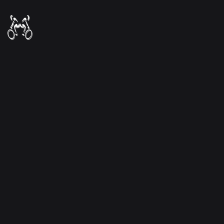
Ugrás
a
tartalomra